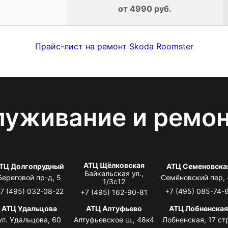
от 4990 руб.
Прайс-лист на ремонт Skoda Roomster
луживание и ремо
АТЦ Щёлковская
ТЦ Долгопрудный
АТЦ Семеновска
Байкальская ул.,
Береговой пр-д, 5
Семёновский пер,
1/3с12
7 (495) 032-08-22
+7 (495) 085-74-
+7 (495) 162-90-81
АТЦ Удальцова
АТЦ Алтуфьево
АТЦ Лобненска
ул. Удальцова, 60
Алтуфьевское ш., 48к4
Лобненская, 17 стр