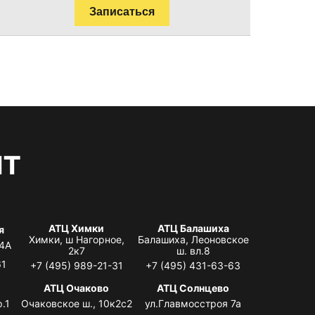
Записаться
нт
АТЦ Химки
АТЦ Балашиха
я
Химки, ш Нагорное,
Балашиха, Леоновское
 4А
2к7
ш. вл.8
61
+7 (495) 989-21-31
+7 (495) 431-63-63
я
АТЦ Очаково
АТЦ Солнцево
.1
Очаковское ш., 10к2с2
ул.Главмосстроя 7а