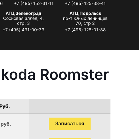
06
+7 (495) 152-31-11
+7 (495) 125-38-41
АТЦ Зеленоград
АТЦ Подольск
Сосновая аллея, 4,
пр-т Юных ленинцев
стр. 3
70, стр 2
+7 (495) 431-00-33
+7 (495) 128-01-88
Skoda Roomster
Руб.
 руб.
Записаться