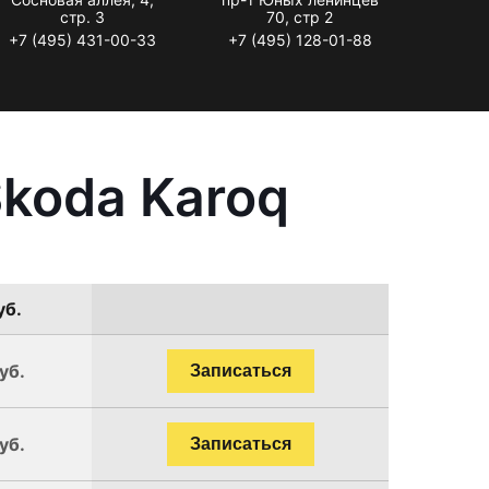
стр. 3
70, стр 2
+7 (495) 431-00-33
+7 (495) 128-01-88
koda Karoq
уб.
уб.
Записаться
уб.
Записаться