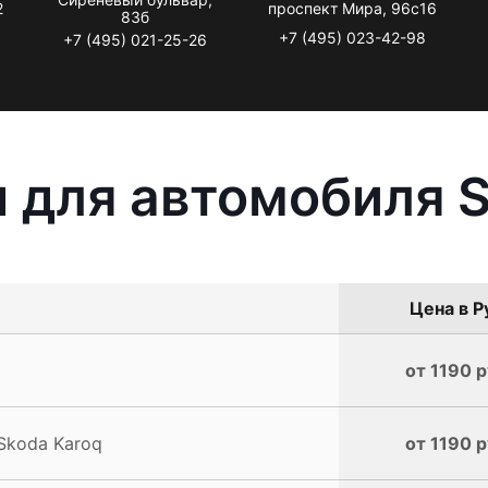
2
проспект Мира, 96с16
83б
+7 (495) 023-42-98
+7 (495) 021-25-26
 для автомобиля S
Цена в Р
от 1190 р
Skoda Karoq
от 1190 р