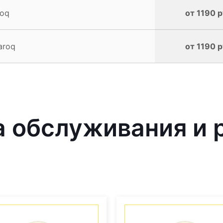
roq
от 1190 р
aroq
от 1190 р
 обслуживания и 