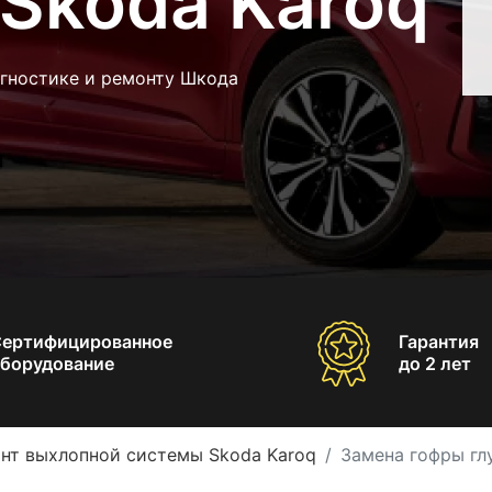
Skoda Karoq
агностике и ремонту Шкода
Сертифицированное
Гарантия
борудование
до 2 лет
нт выхлопной системы Skoda Karoq
Замена гофры гл