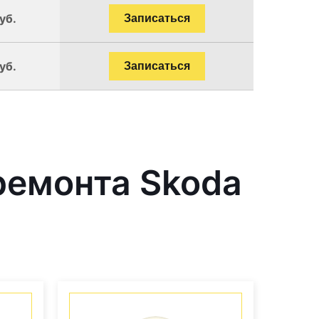
уб.
Записаться
уб.
Записаться
ремонта Skoda