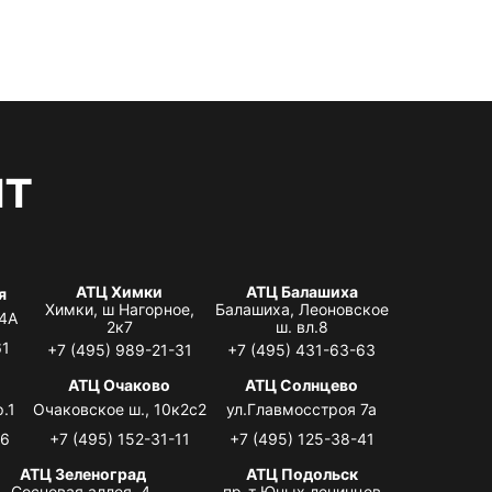
нт
АТЦ Химки
АТЦ Балашиха
я
Химки, ш Нагорное,
Балашиха, Леоновское
 4А
2к7
ш. вл.8
61
+7 (495) 989-21-31
+7 (495) 431-63-63
я
АТЦ Очаково
АТЦ Солнцево
.1
Очаковское ш., 10к2с2
ул.Главмосстроя 7а
06
+7 (495) 152-31-11
+7 (495) 125-38-41
АТЦ Зеленоград
АТЦ Подольск
Сосновая аллея, 4,
пр-т Юных ленинцев