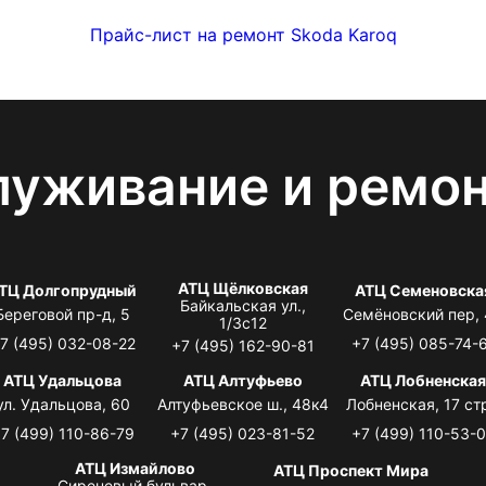
Прайс-лист на ремонт Skoda Karoq
луживание и ремо
АТЦ Щёлковская
ТЦ Долгопрудный
АТЦ Семеновска
Байкальская ул.,
Береговой пр-д, 5
Семёновский пер,
1/3с12
7 (495) 032-08-22
+7 (495) 085-74-
+7 (495) 162-90-81
АТЦ Удальцова
АТЦ Алтуфьево
АТЦ Лобненска
ул. Удальцова, 60
Алтуфьевское ш., 48к4
Лобненская, 17 стр
7 (499) 110-86-79
+7 (495) 023-81-52
+7 (499) 110-53-
АТЦ Измайлово
АТЦ Проспект Мира
Сиреневый бульвар,