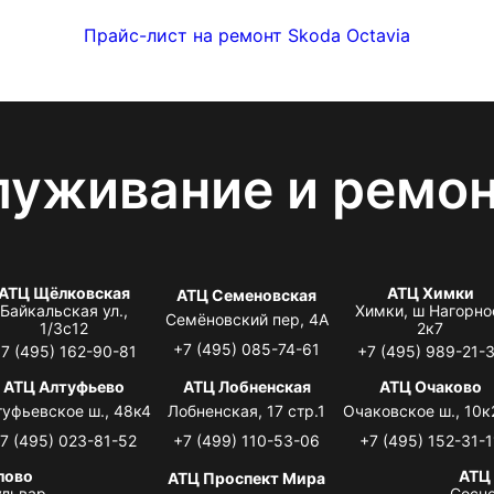
Прайс-лист на ремонт Skoda Octavia
луживание и ремо
АТЦ Щёлковская
АТЦ Химки
АТЦ Семеновская
Байкальская ул.,
Химки, ш Нагорно
Семёновский пер, 4А
1/3с12
2к7
+7 (495) 085-74-61
7 (495) 162-90-81
+7 (495) 989-21-
АТЦ Алтуфьево
АТЦ Лобненская
АТЦ Очаково
туфьевское ш., 48к4
Лобненская, 17 стр.1
Очаковское ш., 10к
7 (495) 023-81-52
+7 (499) 110-53-06
+7 (495) 152-31-1
лово
АТЦ
АТЦ Проспект Мира
львар,
Сосно