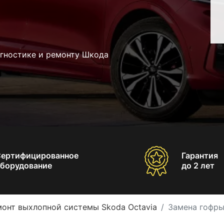
агностике и ремонту Шкода
Сертифицированное
Гарантия
борудование
до 2 лет
онт выхлопной системы Skoda Octavia
Замена гофры