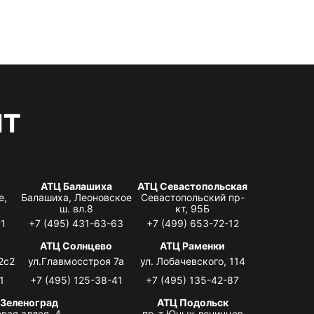
нт
АТЦ Балашиха
АТЦ Севастопольская
е,
Балашиха, Леоновское
Севастопольский пр-
ш. вл.8
кт, 95Б
31
+7 (495) 431-63-63
+7 (499) 653-72-12
АТЦ Солнцево
АТЦ Раменки
2с2
ул.Главмосстроя 7а
ул. Лобачевского, 114
1
+7 (495) 125-38-41
+7 (495) 135-42-87
 Зеленоград
АТЦ Подольск
вая аллея, 4,
пр-т Юных ленинцев