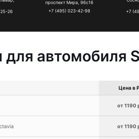
проспект Мира, 96с16
+7 (495) 023-42-98
-25-26
+7 (4
 для автомобиля S
Цена в 
от 1190 
tavia
от 1190 