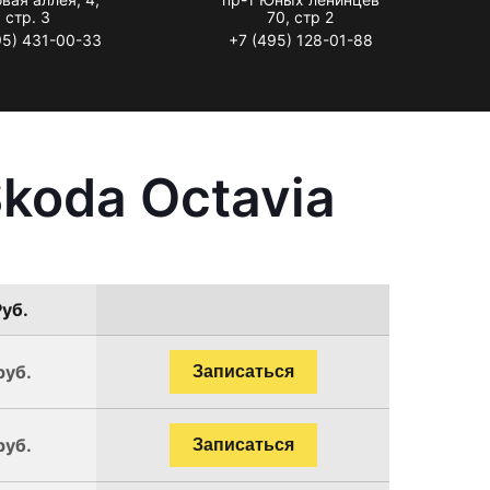
стр. 3
70, стр 2
95) 431-00-33
+7 (495) 128-01-88
koda Octavia
Руб.
руб.
Записаться
руб.
Записаться