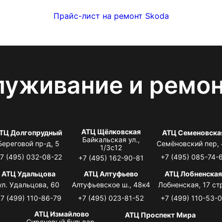
Прайс-лист на ремонт Skoda
луживание и ремо
АТЦ Щёлковская
ТЦ Долгопрудный
АТЦ Семеновска
Байкальская ул.,
Береговой пр-д, 5
Семёновский пер,
1/3с12
7 (495) 032-08-22
+7 (495) 085-74-
+7 (495) 162-90-81
АТЦ Удальцова
АТЦ Алтуфьево
АТЦ Лобненска
ул. Удальцова, 60
Алтуфьевское ш., 48к4
Лобненская, 17 стр
7 (499) 110-86-79
+7 (495) 023-81-52
+7 (499) 110-53-
АТЦ Измайлово
АТЦ Проспект Мира
Сиреневый бульвар,