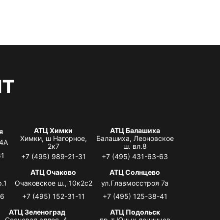
нт
АТЦ Химки
АТЦ Балашиха
я
Химки, ш Нагорное,
Балашиха, Леоновское
 4А
2к7
ш. вл.8
61
+7 (495) 989-21-31
+7 (495) 431-63-63
я
АТЦ Очаково
АТЦ Солнцево
.1
Очаковское ш., 10к2с2
ул.Главмосстроя 7а
06
+7 (495) 152-31-11
+7 (495) 125-38-41
АТЦ Зеленоград
АТЦ Подольск
Сосновая аллея, 4,
пр-т Юных ленинцев