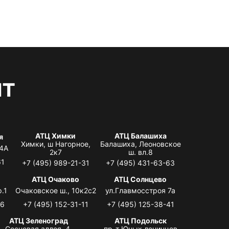
нт
АТЦ Химки
АТЦ Балашиха
я
Химки, ш Нагорное,
Балашиха, Леоновское
 4А
2к7
ш. вл.8
61
+7 (495) 989-21-31
+7 (495) 431-63-63
я
АТЦ Очаково
АТЦ Солнцево
.1
Очаковское ш., 10к2с2
ул.Главмосстроя 7а
06
+7 (495) 152-31-11
+7 (495) 125-38-41
АТЦ Зеленоград
АТЦ Подольск
Сосновая аллея, 4,
пр-т Юных ленинцев