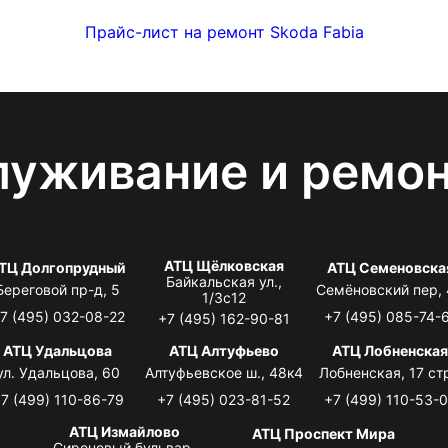
Прайс-лист на ремонт Skoda Fabia
луживание и ремо
АТЦ Щёлковская
ТЦ Долгопрудный
АТЦ Семеновска
Байкальская ул.,
Береговой пр-д, 5
Семёновский пер,
1/3с12
7 (495) 032-08-22
+7 (495) 085-74-
+7 (495) 162-90-81
АТЦ Удальцова
АТЦ Алтуфьево
АТЦ Лобненска
ул. Удальцова, 60
Алтуфьевское ш., 48к4
Лобненская, 17 стр
7 (499) 110-86-79
+7 (495) 023-81-52
+7 (499) 110-53-
АТЦ Измайлово
АТЦ Проспект Мира
Сиреневый бульвар,