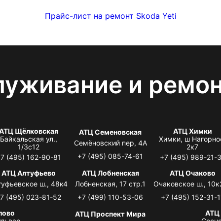
Прайс-лист на ремонт Skoda Yeti
луживание и ремо
АТЦ Щёлковская
АТЦ Химки
АТЦ Семеновская
Байкальская ул.,
Химки, ш Нагорно
Семёновский пер, 4А
1/3с12
2к7
+7 (495) 085-74-61
7 (495) 162-90-81
+7 (495) 989-21-
АТЦ Алтуфьево
АТЦ Лобненская
АТЦ Очаково
туфьевское ш., 48к4
Лобненская, 17 стр.1
Очаковское ш., 10к
7 (495) 023-81-52
+7 (499) 110-53-06
+7 (495) 152-31-1
лово
АТЦ
АТЦ Проспект Мира
львар,
Сосно