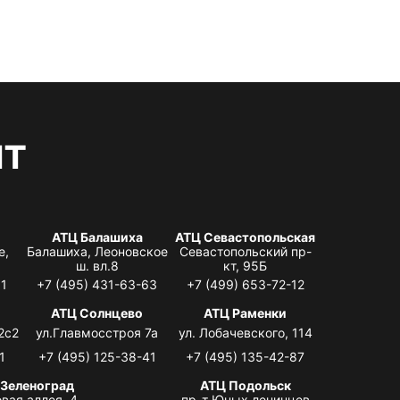
нт
АТЦ Балашиха
АТЦ Севастопольская
е,
Балашиха, Леоновское
Севастопольский пр-
ш. вл.8
кт, 95Б
31
+7 (495) 431-63-63
+7 (499) 653-72-12
АТЦ Солнцево
АТЦ Раменки
2с2
ул.Главмосстроя 7а
ул. Лобачевского, 114
1
+7 (495) 125-38-41
+7 (495) 135-42-87
 Зеленоград
АТЦ Подольск
вая аллея, 4,
пр-т Юных ленинцев