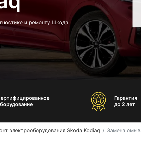
aq
агностике и ремонту Шкода
Сертифицированное
Гарантия
борудование
до 2 лет
онт электрооборудования Skoda Kodiaq
Замена омыва