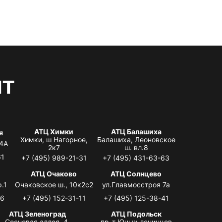
нт
АТЦ Химки
АТЦ Балашиха
я
Химки, ш Нагорное,
Балашиха, Леоновское
 4А
2к7
ш. вл.8
61
+7 (495) 989-21-31
+7 (495) 431-63-63
я
АТЦ Очаково
АТЦ Солнцево
.1
Очаковское ш., 10к2с2
ул.Главмосстроя 7а
06
+7 (495) 152-31-11
+7 (495) 125-38-41
АТЦ Зеленоград
АТЦ Подольск
Сосновая аллея, 4,
пр-т Юных ленинцев