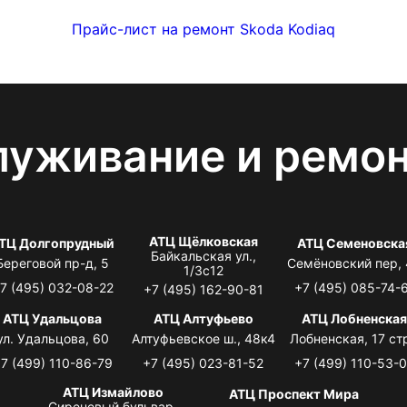
Прайс-лист на ремонт Skoda Kodiaq
луживание и ремо
АТЦ Щёлковская
ТЦ Долгопрудный
АТЦ Семеновска
Байкальская ул.,
Береговой пр-д, 5
Семёновский пер,
1/3с12
7 (495) 032-08-22
+7 (495) 085-74-
+7 (495) 162-90-81
АТЦ Удальцова
АТЦ Алтуфьево
АТЦ Лобненска
ул. Удальцова, 60
Алтуфьевское ш., 48к4
Лобненская, 17 стр
7 (499) 110-86-79
+7 (495) 023-81-52
+7 (499) 110-53-
АТЦ Измайлово
АТЦ Проспект Мира
Сиреневый бульвар,