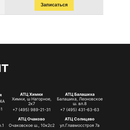
Записаться
нт
АТЦ Химки
АТЦ Балашиха
я
Химки, ш Нагорное,
Балашиха, Леоновское
 4А
2к7
ш. вл.8
61
+7 (495) 989-21-31
+7 (495) 431-63-63
я
АТЦ Очаково
АТЦ Солнцево
.1
Очаковское ш., 10к2с2
ул.Главмосстроя 7а