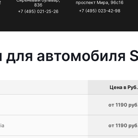
2
проспект Мира, 96с16
83б
+7 (495) 023-42-98
+7 (495) 021-25-26
 для автомобиля S
Цена в Руб.
от 1190 руб
ia
от 1190 руб