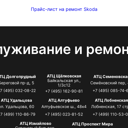
Прайс-лист на ремонт Skoda
луживание и ремо
АТЦ Щёлковская
ТЦ Долгопрудный
АТЦ Семеновска
Байкальская ул.,
Береговой пр-д, 5
Семёновский пер,
1/3с12
7 (495) 032-08-22
+7 (495) 085-74-
+7 (495) 162-90-81
АТЦ Удальцова
АТЦ Алтуфьево
АТЦ Лобненска
ул. Удальцова, 60
Алтуфьевское ш., 48к4
Лобненская, 17 стр
7 (499) 110-86-79
+7 (495) 023-81-52
+7 (499) 110-53-
АТЦ Измайлово
АТЦ Проспект Мира
Сиреневый бульвар,