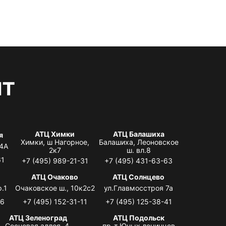
нт
АТЦ Химки
АТЦ Балашиха
я
Химки, ш Нагорное,
Балашиха, Леоновское
 4А
2к7
ш. вл.8
61
+7 (495) 989-21-31
+7 (495) 431-63-63
я
АТЦ Очаково
АТЦ Солнцево
.1
Очаковское ш., 10к2с2
ул.Главмосстроя 7а
06
+7 (495) 152-31-11
+7 (495) 125-38-41
АТЦ Зеленоград
АТЦ Подольск
Сосновая аллея, 4,
пр-т Юных ленинцев