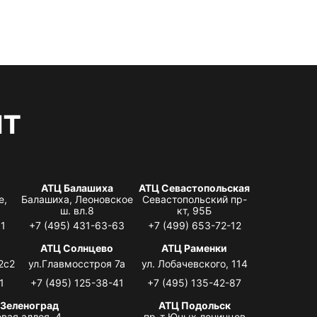
нт
АТЦ Балашиха
АТЦ Севастопольская
е,
Балашиха, Леоновское
Севастопольский пр-
ш. вл.8
кт, 95Б
31
+7 (495) 431-63-63
+7 (499) 653-72-12
АТЦ Солнцево
АТЦ Раменки
2с2
ул.Главмосстроя 7а
ул. Лобачевского, 114
1
+7 (495) 125-38-41
+7 (495) 135-42-87
 Зеленоград
АТЦ Подольск
вая аллея, 4,
пр-т Юных ленинцев