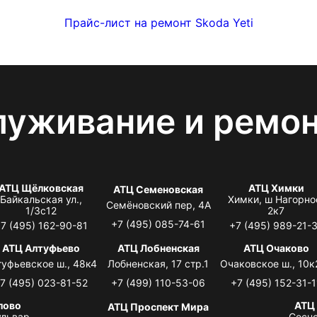
Прайс-лист на ремонт Skoda Yeti
луживание и ремо
АТЦ Щёлковская
АТЦ Химки
АТЦ Семеновская
Байкальская ул.,
Химки, ш Нагорно
Семёновский пер, 4А
1/3с12
2к7
+7 (495) 085-74-61
7 (495) 162-90-81
+7 (495) 989-21-
АТЦ Алтуфьево
АТЦ Лобненская
АТЦ Очаково
туфьевское ш., 48к4
Лобненская, 17 стр.1
Очаковское ш., 10к
7 (495) 023-81-52
+7 (499) 110-53-06
+7 (495) 152-31-1
лово
АТЦ
АТЦ Проспект Мира
львар,
Сосно