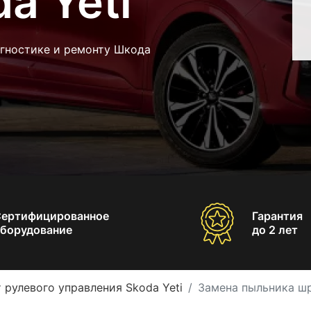
a Yeti
агностике и ремонту Шкода
Сертифицированное
Гарантия
борудование
до 2 лет
 рулевого управления Skoda Yeti
Замена пыльника шр