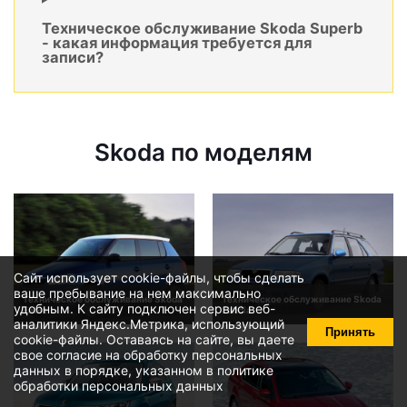
Техническое обслуживание Skoda Superb
- какая информация требуется для
записи?
Skoda по моделям
Сайт использует cookie-файлы, чтобы сделать
ваше пребывание на нем максимально
Техническое обслуживание Skoda
Техническое обслуживание Skoda
удобным. К cайту подключен сервис веб-
Fabia
Felicia
аналитики Яндекс.Метрика, использующий
Принять
cookie-файлы
. Оставаясь на сайте, вы даете
свое
согласие на обработку персональных
данных
в порядке, указанном в
политике
обработки персональных данных