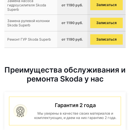
Замена насоса
гидроусилителя Skoda
от 1190 руб.
Записаться
Superb
Замена рулевой колонки
от 1190 руб.
Записаться
Skoda Superb
Ремонт ГУР Skoda Superb
от 1190 руб.
Записаться
Преимущества обслуживания и
ремонта Skoda у нас
Гарантия 2 года
Мы уверены в качестве своих материалов и
комплектующих, и даем на них гарантию 2 года.