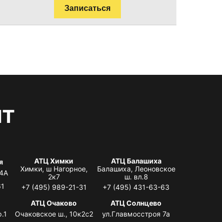
Записаться
нт
АТЦ Химки
АТЦ Балашиха
я
Химки, ш Нагорное,
Балашиха, Леоновское
 4А
2к7
ш. вл.8
61
+7 (495) 989-21-31
+7 (495) 431-63-63
я
АТЦ Очаково
АТЦ Солнцево
.1
Очаковское ш., 10к2с2
ул.Главмосстроя 7а