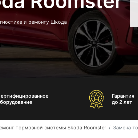
oda Roomster
агностике и ремонту Шкода
Сертифицированное
Гарантия
борудование
до 2 лет
емонт тормозной системы Skoda Roomster
Замена т