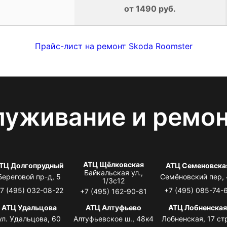
от 1490 руб.
Прайс-лист на ремонт Skoda Roomster
луживание и ремо
АТЦ Щёлковская
ТЦ Долгопрудный
АТЦ Семеновска
Байкальская ул.,
Береговой пр-д, 5
Семёновский пер,
1/3с12
7 (495) 032-08-22
+7 (495) 085-74-
+7 (495) 162-90-81
АТЦ Удальцова
АТЦ Алтуфьево
АТЦ Лобненска
ул. Удальцова, 60
Алтуфьевское ш., 48к4
Лобненская, 17 стр