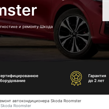
mster
агностике и ремонту Шкода
Сертифицированное
Гарантия
борудование
до 2 лет
емонт автокондиционера Skoda Roomster
 Skoda Roomster