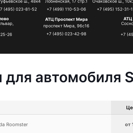
туфьевское ш., 48к4
Лобненская, 17 стр.1
Очаковское ш., 10к
7 (495) 023-81-52
+7 (499) 110-53-06
+7 (495) 152-31-1
лово
АТЦ
АТЦ Проспект Мира
львар,
Сосно
проспект Мира, 96с16
+7 (495) 023-42-98
-25-26
+7 (4
 для автомобиля 
Це
da Roomster
от 