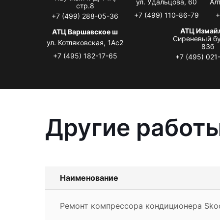
ул. Удальцова, 60
Ал
стр.8
+7 (499) 110-86-79
+
+7 (499) 288-05-36
АТЦ Измай
АТЦ Варшавское ш
Сиреневый бу
ул. Котляковская, 1Ас2
83б
+7 (495) 182-17-65
+7 (495) 021
Другие работы
Наименование
Ремонт компрессора кондиционера Sko