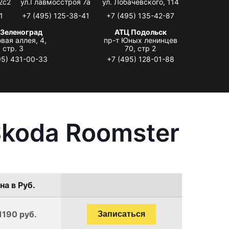
2с2
ул.Главмосстроя 7а
ул. Лобачевского, 114
1
+7 (495) 125-38-41
+7 (495) 135-42-87
 Зеленоград
АТЦ Подольск
вая аллея, 4,
пр-т Юных ленинцев
стр. 3
70, стр 2
95) 431-00-33
+7 (495) 128-01-88
Skoda Roomster
на в Руб.
1190 руб.
Записаться