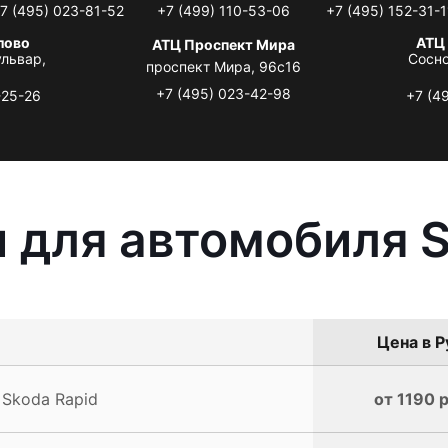
7 (495) 023-81-52
+7 (499) 110-53-06
+7 (495) 152-31-1
лово
АТЦ
АТЦ Проспект Мира
львар,
Сосно
проспект Мира, 96с16
+7 (495) 023-42-98
-25-26
+7 (4
 для автомобиля S
Цена в Р
 Skoda Rapid
от 1190 р