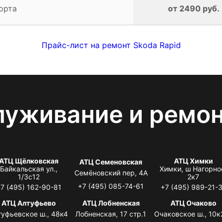
орта
от 2490 руб.
Прайс-лист на ремонт Skoda Rapid
луживание и ремо
АТЦ Щёлковская
АТЦ Химки
АТЦ Семеновская
Байкальская ул.,
Химки, ш Нагорно
Семёновский пер, 4А
1/3с12
2к7
+7 (495) 085-74-61
7 (495) 162-90-81
+7 (495) 989-21-
АТЦ Алтуфьево
АТЦ Лобненская
АТЦ Очаково
туфьевское ш., 48к4
Лобненская, 17 стр.1
Очаковское ш., 10к