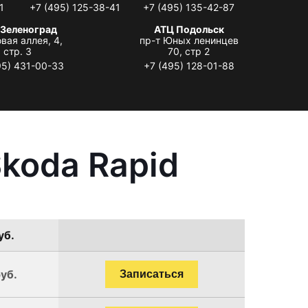
1
+7 (495) 125-38-41
+7 (495) 135-42-87
 Зеленоград
АТЦ Подольск
вая аллея, 4,
пр-т Юных ленинцев
стр. 3
70, стр 2
95) 431-00-33
+7 (495) 128-01-88
koda Rapid
уб.
уб.
Записаться