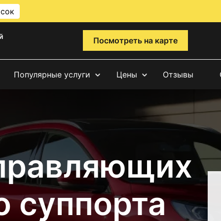
исок
й
Посмотреть на карте
Популярные услуги
Цены
Отзывы
правляющих
о суппорта