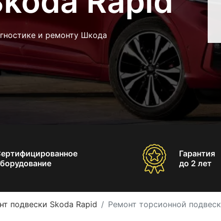
koda Rapid
агностике и ремонту Шкода
Сертифицированное
Гарантия
борудование
до 2 лет
нт подвески Skoda Rapid
Ремонт торсионной подвеск