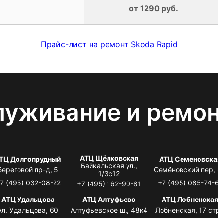
от 1290 руб.
Прайс-лист на ремонт Skoda Rapid
луживание и ремо
АТЦ Щёлковская
ТЦ Долгопрудный
АТЦ Семеновска
Байкальская ул.,
Береговой пр-д, 5
Семёновский пер,
1/3с12
7 (495) 032-08-22
+7 (495) 085-74-
+7 (495) 162-90-81
АТЦ Удальцова
АТЦ Алтуфьево
АТЦ Лобненска
ул. Удальцова, 60
Алтуфьевское ш., 48к4
Лобненская, 17 стр