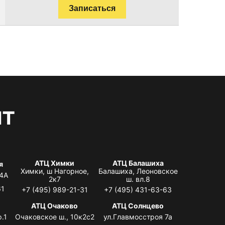
Записаться
нт
АТЦ Химки
АТЦ Балашиха
я
Химки, ш Нагорное,
Балашиха, Леоновское
 4А
2к7
ш. вл.8
61
+7 (495) 989-21-31
+7 (495) 431-63-63
я
АТЦ Очаково
АТЦ Солнцево
.1
Очаковское ш., 10к2с2
ул.Главмосстроя 7а