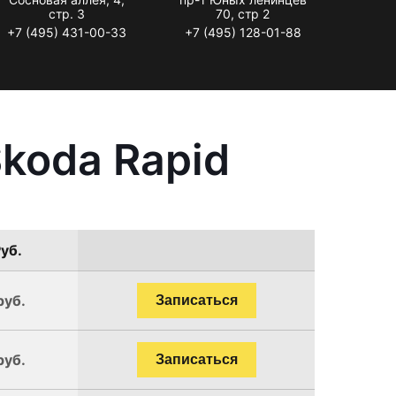
стр. 3
70, стр 2
+7 (495) 431-00-33
+7 (495) 128-01-88
koda Rapid
уб.
руб.
Записаться
руб.
Записаться