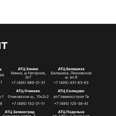
нт
АТЦ Химки
АТЦ Балашиха
я
Химки, ш Нагорное,
Балашиха, Леоновское
 4А
2к7
ш. вл.8
61
+7 (495) 989-21-31
+7 (495) 431-63-63
я
АТЦ Очаково
АТЦ Солнцево
.1
Очаковское ш., 10к2с2
ул.Главмосстроя 7а
06
+7 (495) 152-31-11
+7 (495) 125-38-41
АТЦ Зеленоград
АТЦ Подольск
Сосновая аллея, 4,
пр-т Юных ленинцев