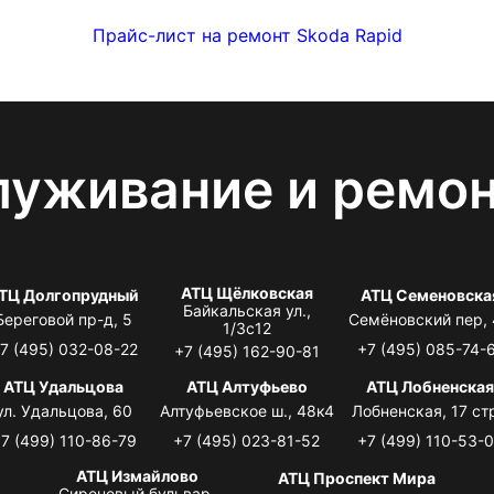
Прайс-лист на ремонт Skoda Rapid
луживание и ремо
АТЦ Щёлковская
ТЦ Долгопрудный
АТЦ Семеновска
Байкальская ул.,
Береговой пр-д, 5
Семёновский пер,
1/3с12
7 (495) 032-08-22
+7 (495) 085-74-
+7 (495) 162-90-81
АТЦ Удальцова
АТЦ Алтуфьево
АТЦ Лобненска
ул. Удальцова, 60
Алтуфьевское ш., 48к4
Лобненская, 17 стр
7 (499) 110-86-79
+7 (495) 023-81-52
+7 (499) 110-53-
АТЦ Измайлово
АТЦ Проспект Мира
Сиреневый бульвар,