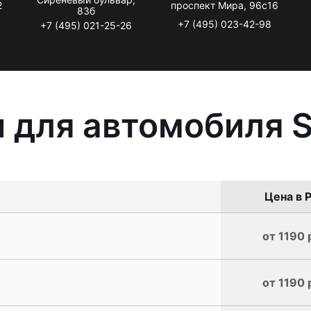
2
проспект Мира, 96с16
83б
+7 (495) 023-42-98
+7 (495) 021-25-26
 для автомобиля S
Цена в Р
от 1190 
от 1190 