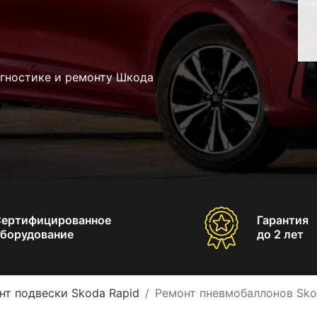
агностике и ремонту Шкода
Сертифицированное
Гарантия
борудование
до 2 лет
нт подвески Skoda Rapid
Ремонт пневмобаллонов Sko