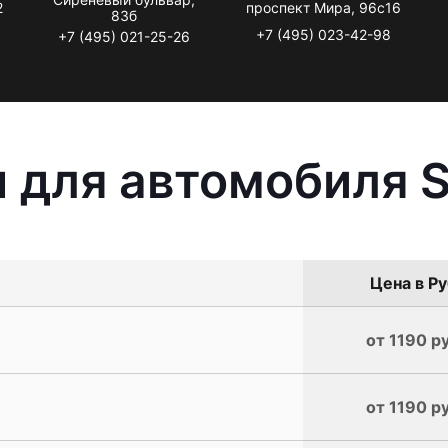
2
проспект Мира, 96с16
83б
+7 (495) 023-42-98
+7 (495) 021-25-26
 для автомобиля S
Цена в Ру
от 1190 р
от 1190 р