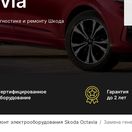
via
агностике и ремонту Шкода
Сертифицированное
Гарантия
борудование
до 2 лет
онт электрооборудования Skoda Octavia
Замена гене