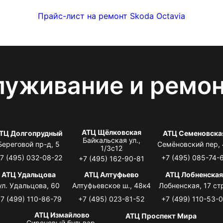
Прайс-лист на ремонт Skoda Octavia
луживание и ремо
АТЦ Щёлковская
ТЦ Долгопрудный
АТЦ Семеновска
Байкальская ул.,
Береговой пр-д, 5
Семёновский пер,
1/3с12
7 (495) 032-08-22
+7 (495) 085-74-
+7 (495) 162-90-81
АТЦ Удальцова
АТЦ Алтуфьево
АТЦ Лобненска
ул. Удальцова, 60
Алтуфьевское ш., 48к4
Лобненская, 17 стр
7 (499) 110-86-79
+7 (495) 023-81-52
+7 (499) 110-53-
АТЦ Измайлово
АТЦ Проспект Мира
Сиреневый бульвар,