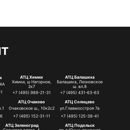
нт
АТЦ Химки
АТЦ Балашиха
я
Химки, ш Нагорное,
Балашиха, Леоновское
 4А
2к7
ш. вл.8
61
+7 (495) 989-21-31
+7 (495) 431-63-63
я
АТЦ Очаково
АТЦ Солнцево
.1
Очаковское ш., 10к2с2
ул.Главмосстроя 7а
06
+7 (495) 152-31-11
+7 (495) 125-38-41
АТЦ Зеленоград
АТЦ Подольск
Сосновая аллея, 4,
пр-т Юных ленинцев