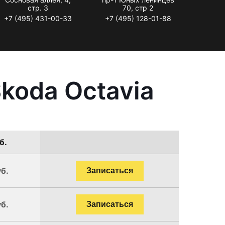
стр. 3
70, стр 2
+7 (495) 431-00-33
+7 (495) 128-01-88
koda Octavia
б.
уб.
Записаться
уб.
Записаться