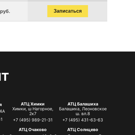
 руб.
Записаться
нт
АТЦ Химки
АТЦ Балашиха
я
Химки, ш Нагорное,
Балашиха, Леоновское
 4А
2к7
ш. вл.8
61
+7 (495) 989-21-31
+7 (495) 431-63-63
я
АТЦ Очаково
АТЦ Солнцево