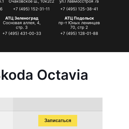
.1
Очаковское ш., 10к2с2
ул.Главмосстроя 7а
06
+7 (495) 152-31-11
+7 (495) 125-38-41
АТЦ Зеленоград
АТЦ Подольск
Сосновая аллея, 4,
пр-т Юных ленинцев
стр. 3
70, стр 2
+7 (495) 431-00-33
+7 (495) 128-01-88
koda Octavia
Записаться