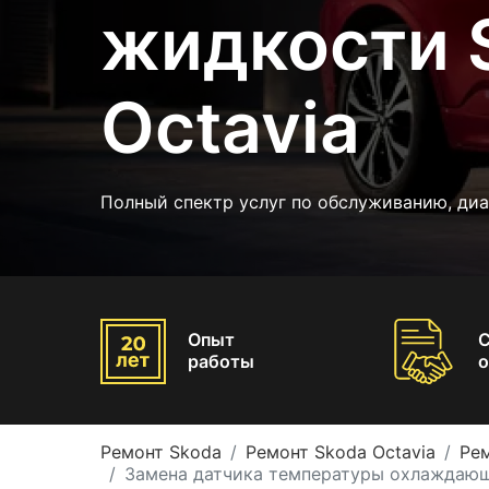
жидкости 
Octavia
Полный спектр услуг по обслуживанию, ди
Опыт
работы
о
Ремонт Skoda
Ремонт Skoda Octavia
Рем
Замена датчика температуры охлаждающ