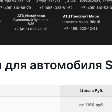
ул. Удальцова, 60
Алтуфьевское ш., 48к4
Лобненская, 17 стр
7 (499) 110-86-79
+7 (495) 023-81-52
+7 (499) 110-53-
АТЦ Измайлово
АТЦ Проспект Мира
Сиреневый бульвар,
2
проспект Мира, 96с16
83б
+7 (495) 023-42-98
+7 (495) 021-25-26
 для автомобиля S
Цена в Руб.
от 1190 руб.