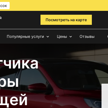
исок
й
Посмотреть на карте
Популярные услуги
Цены
Отзывы
тчика
ры
щей