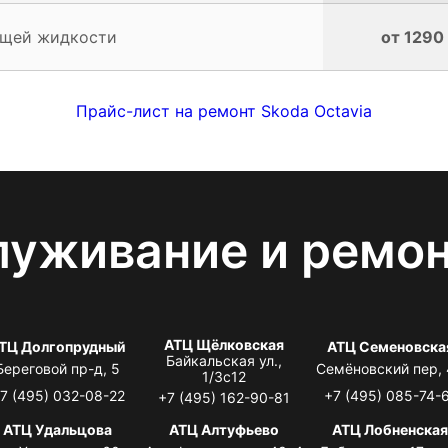
ющей жидкости
от 1290
Прайс-лист на ремонт Skoda Octavia
луживание и ремо
АТЦ Щёлковская
ТЦ Долгопрудный
АТЦ Семеновска
Байкальская ул.,
Береговой пр-д, 5
Семёновский пер,
1/3с12
7 (495) 032-08-22
+7 (495) 085-74-
+7 (495) 162-90-81
АТЦ Удальцова
АТЦ Алтуфьево
АТЦ Лобненска