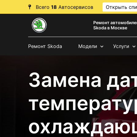
Всего
18
Автосервисов
Открыть сп
Ремонт автомобиле
Skoda в Москве
Ремонт Skoda
Модели
Услуги
Замена да
температу
охлаждаю