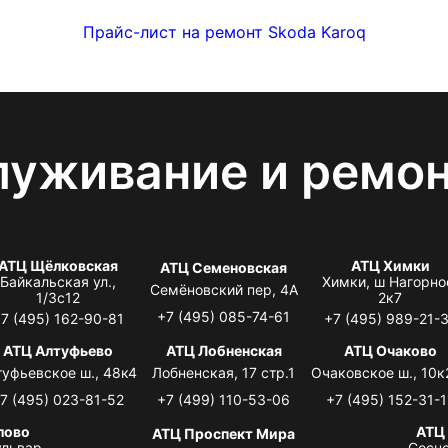
Прайс-лист на ремонт Skoda Karoq
луживание и ремо
АТЦ Щёлковская
АТЦ Химки
АТЦ Семеновская
Байкальская ул.,
Химки, ш Нагорно
Семёновский пер, 4А
1/3с12
2к7
+7 (495) 085-74-61
7 (495) 162-90-81
+7 (495) 989-21-
АТЦ Алтуфьево
АТЦ Лобненская
АТЦ Очаково
туфьевское ш., 48к4
Лобненская, 17 стр.1
Очаковское ш., 10к
7 (495) 023-81-52
+7 (499) 110-53-06
+7 (495) 152-31-1
лово
АТЦ
АТЦ Проспект Мира
львар,
Сосно