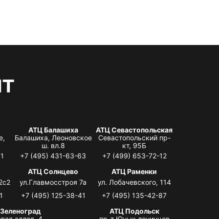
нт
АТЦ Балашиха
АТЦ Севастопольская
е,
Балашиха, Леоновское
Севастопольский пр-
ш. вл.8
кт, 95Б
31
+7 (495) 431-63-63
+7 (499) 653-72-12
АТЦ Солнцево
АТЦ Раменки
2с2
ул.Главмосстроя 7а
ул. Лобачевского, 114
1
+7 (495) 125-38-41
+7 (495) 135-42-87
 Зеленоград
АТЦ Подольск
вая аллея, 4,
пр-т Юных ленинцев