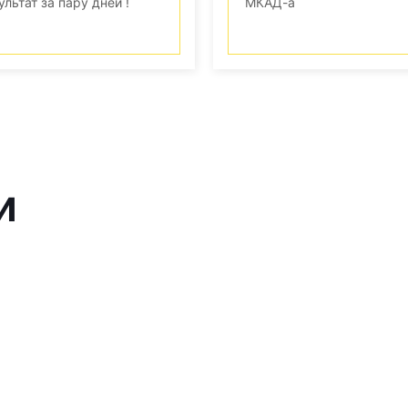
ультат за пару дней !
МКАД-а
и