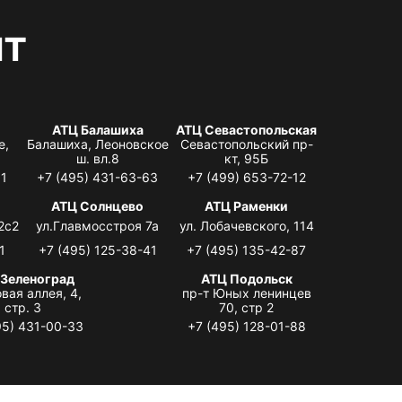
нт
АТЦ Балашиха
АТЦ Севастопольская
е,
Балашиха, Леоновское
Севастопольский пр-
ш. вл.8
кт, 95Б
31
+7 (495) 431-63-63
+7 (499) 653-72-12
АТЦ Солнцево
АТЦ Раменки
2с2
ул.Главмосстроя 7а
ул. Лобачевского, 114
1
+7 (495) 125-38-41
+7 (495) 135-42-87
 Зеленоград
АТЦ Подольск
вая аллея, 4,
пр-т Юных ленинцев
стр. 3
70, стр 2
95) 431-00-33
+7 (495) 128-01-88