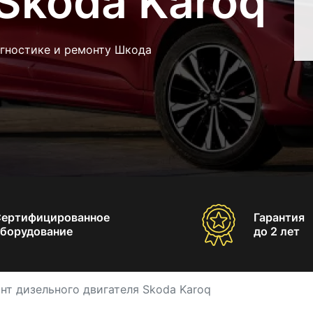
Skoda Karoq
агностике и ремонту Шкода
Сертифицированное
Гарантия
борудование
до 2 лет
нт дизельного двигателя Skoda Karoq