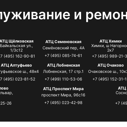
луживание и ремо
АТЦ Щёлковская
АТЦ Химки
АТЦ Семеновская
Байкальская ул.,
Химки, ш Нагорно
Семёновский пер, 4А
1/3с12
2к7
+7 (495) 085-74-61
7 (495) 162-90-81
+7 (495) 989-21-
АТЦ Алтуфьево
АТЦ Лобненская
АТЦ Очаково
туфьевское ш., 48к4
Лобненская, 17 стр.1
Очаковское ш., 10к
7 (495) 023-81-52
+7 (499) 110-53-06
+7 (495) 152-31-1
лово
АТЦ
АТЦ Проспект Мира
львар,
Сосно
проспект Мира, 96с16
+7 (495) 023-42-98
-25-26
+7 (4