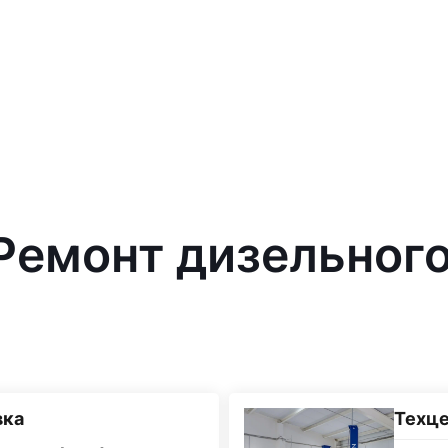
 Ремонт дизельног
вка
Техц