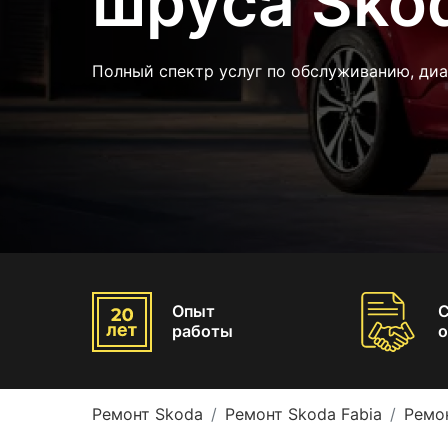
шруса Skod
Полный спектр услуг по обслуживанию, ди
Опыт
работы
о
Ремонт Skoda
Ремонт Skoda Fabia
Ремон