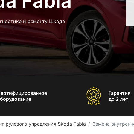
a Fabia
агностике и ремонту Шкода
Сертифицированное
Гарантия
борудование
до 2 лет
т рулевого управления Skoda Fabia
Замена внутренн