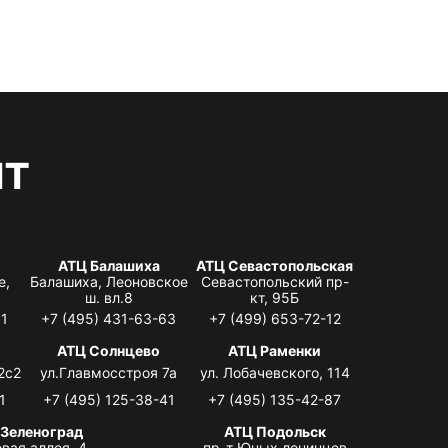
нт
АТЦ Балашиха
АТЦ Севастопольская
е,
Балашиха, Леоновское
Севастопольский пр-
ш. вл.8
кт, 95Б
31
+7 (495) 431-63-63
+7 (499) 653-72-12
АТЦ Солнцево
АТЦ Раменки
2с2
ул.Главмосстроя 7а
ул. Лобачевского, 114
1
+7 (495) 125-38-41
+7 (495) 135-42-87
 Зеленоград
АТЦ Подольск
вая аллея, 4,
пр-т Юных ленинцев