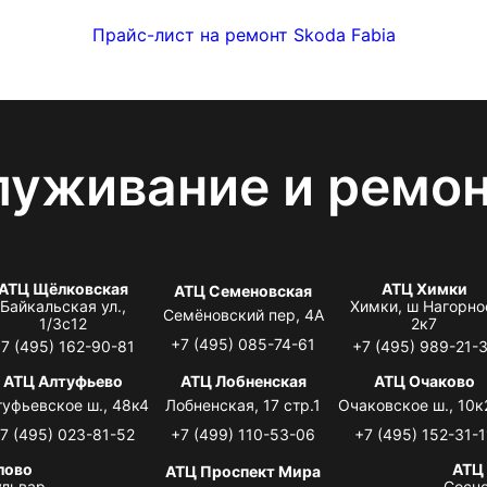
Прайс-лист на ремонт Skoda Fabia
луживание и ремо
АТЦ Щёлковская
АТЦ Химки
АТЦ Семеновская
Байкальская ул.,
Химки, ш Нагорно
Семёновский пер, 4А
1/3с12
2к7
+7 (495) 085-74-61
7 (495) 162-90-81
+7 (495) 989-21-
АТЦ Алтуфьево
АТЦ Лобненская
АТЦ Очаково
туфьевское ш., 48к4
Лобненская, 17 стр.1
Очаковское ш., 10к
7 (495) 023-81-52
+7 (499) 110-53-06
+7 (495) 152-31-1
лово
АТЦ
АТЦ Проспект Мира
львар,
Сосно