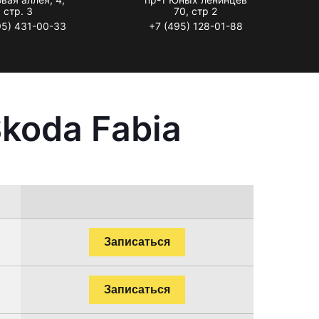
стр. 3
70, стр 2
95) 431-00-33
+7 (495) 128-01-88
koda Fabia
Записаться
Записаться