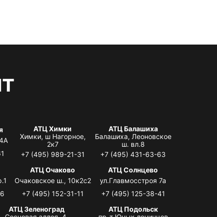
нт
АТЦ Химки
АТЦ Балашиха
я
Химки, ш Нагорное,
Балашиха, Леоновское
 4А
2к7
ш. вл.8
61
+7 (495) 989-21-31
+7 (495) 431-63-63
я
АТЦ Очаково
АТЦ Солнцево
.1
Очаковское ш., 10к2с2
ул.Главмосстроя 7а
06
+7 (495) 152-31-11
+7 (495) 125-38-41
АТЦ Зеленоград
АТЦ Подольск
Сосновая аллея, 4,
пр-т Юных ленинцев