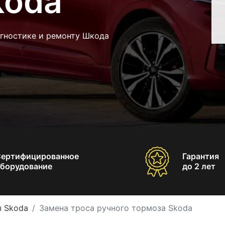
koda
агностике и ремонту Шкода
Сертифицированное
Гарантия
борудование
до 2 лет
ы Skoda
Замена троса ручного тормоза Skoda