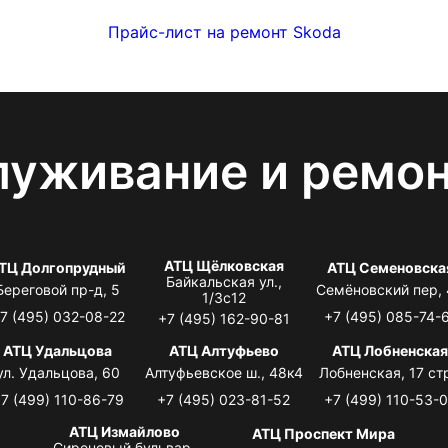
Прайс-лист на ремонт Skoda
луживание и ремо
АТЦ Щёлковская
ТЦ Долгопрудный
АТЦ Семеновска
Байкальская ул.,
Береговой пр-д, 5
Семёновский пер,
1/3с12
7 (495) 032-08-22
+7 (495) 085-74-
+7 (495) 162-90-81
АТЦ Удальцова
АТЦ Алтуфьево
АТЦ Лобненска
ул. Удальцова, 60
Алтуфьевское ш., 48к4
Лобненская, 17 стр
7 (499) 110-86-79
+7 (495) 023-81-52
+7 (499) 110-53-
АТЦ Измайлово
АТЦ Проспект Мира
Сиреневый бульвар,