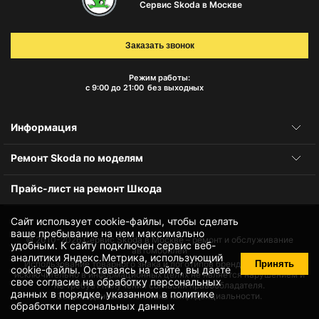
Сервис Skoda в Москве
Заказать звонок
Режим работы:
с 9:00 до 21:00
без выходных
Информация
Ремонт Skoda по моделям
Прайс-лист на ремонт Шкода
Сайт использует cookie-файлы, чтобы сделать
ваше пребывание на нем максимально
© 2010-2026
Сервис Skoda в Москве – ремонт и обслуживание
удобным. К cайту подключен сервис веб-
автомобилей
аналитики Яндекс.Метрика, использующий
Принять
Использование товарного знака и логотипов бренда происходит
cookie-файлы
. Оставаясь на сайте, вы даете
исключительно в информационных целях не является нарушением и
свое
согласие на обработку персональных
не требует получения согласия правообладателя.
данных
в порядке, указанном в
политике
Защита данных и политика конфиденциальности.
обработки персональных данных