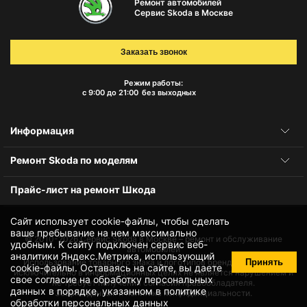
Ремонт автомобилей
Сервис Skoda в Москве
Заказать звонок
Режим работы:
с 9:00 до 21:00
без выходных
Информация
Ремонт Skoda по моделям
Прайс-лист на ремонт Шкода
Сайт использует cookie-файлы, чтобы сделать
ваше пребывание на нем максимально
© 2010-2026
Сервис Skoda в Москве – ремонт и обслуживание
удобным. К cайту подключен сервис веб-
автомобилей
аналитики Яндекс.Метрика, использующий
Принять
Использование товарного знака и логотипов бренда происходит
cookie-файлы
. Оставаясь на сайте, вы даете
исключительно в информационных целях не является нарушением и
свое
согласие на обработку персональных
не требует получения согласия правообладателя.
данных
в порядке, указанном в
политике
Защита данных и политика конфиденциальности.
обработки персональных данных